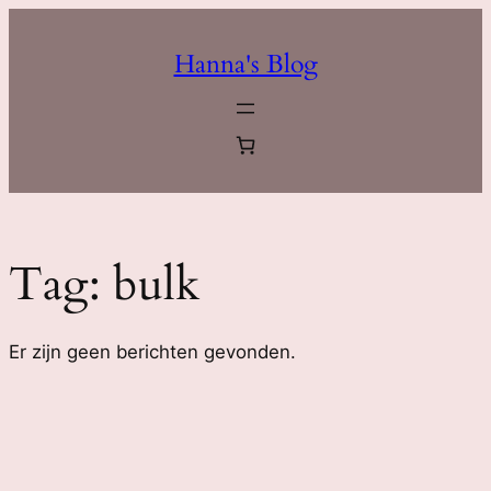
Ga
naar
Hanna's Blog
de
inhoud
Tag:
bulk
Er zijn geen berichten gevonden.