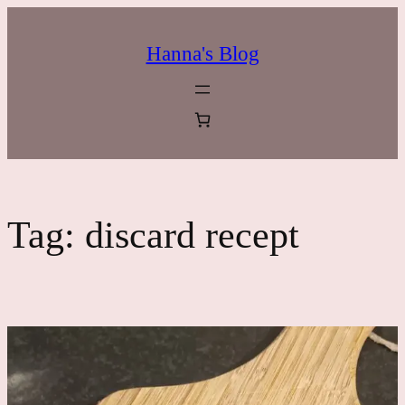
Ga
naar
Hanna's Blog
de
inhoud
Tag:
discard recept