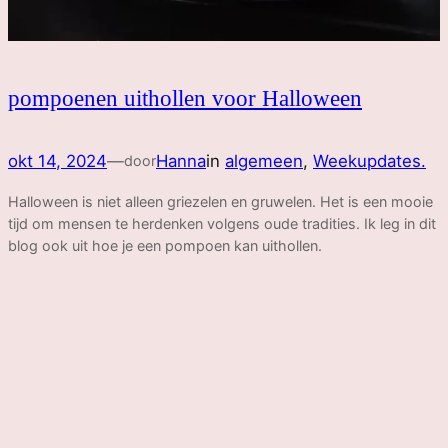
pompoenen uithollen voor Halloween
okt 14, 2024
—
Hanna
in
algemeen
, 
Weekupdates.
door
Halloween is niet alleen griezelen en gruwelen. Het is een mooie
tijd om mensen te herdenken volgens oude tradities. Ik leg in dit
blog ook uit hoe je een pompoen kan uithollen.