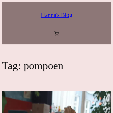
Ga
naar
Hanna's Blog
de
inhoud
Tag:
pompoen