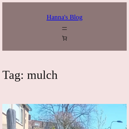
Ga
naar
Hanna's Blog
de
inhoud
Tag:
mulch