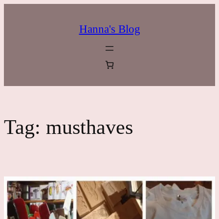
Ga
naar
Hanna's Blog
de
inhoud
Tag:
musthaves