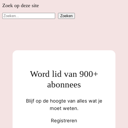
Zoek op deze site
Z
Zoeken
o
e
k
e
n
Word lid van 900+
abonnees
Blijf op de hoogte van alles wat je
moet weten.
Registreren